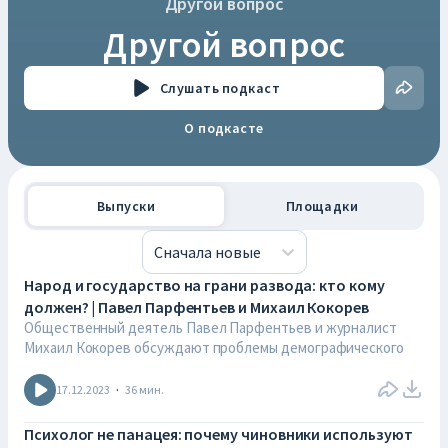
Другой вопрос
Другой вопрос
Слушать
подкаст
О подкасте
Выпуски
Площадки
Сначала новые
Народ и государство на грани развода: кто кому
должен? | Павел Парфентьев и Михаил Кокорев
Общественный деятель Павел Парфентьев и журналист
Михаил Кокорев обсуждают проблемы демографического
спада.
17.12.2023
·
36
мин.
Почему люди в России отказываются заводить большие
семьи и рожать детей? В чем корни претензий россиян к
Психолог не панацея: почему чиновники используют
государству и удастся ли найти общий язык?