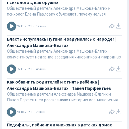
психологов, как оружие
Общественный деятель Александра Машкова-Благих и
Производство студии «Кыпыток» — https://t.me/kypytok
психолог Елена Павлович объясняют, почему нельзя
Прослушать подкаст —
использовать психологов, как оружие против целостности
https://neradio.online/anotherquestion/
семьи?
26.11.2023
·
17
мин.
Поддержать проект и студию, которые помогают нам
Поддержать проект: 2200246004340942 (ВТБ), Руслан С.
Власть испугалась Путина и задумалась о народе? |
делать подкаст: 2200 2460 0434 0942 (ВТБ), Руслан С.
Александра Машкова-Благих
Производство студии «Кыпыток» — https://t.me/kypytok
Общественный деятель Александра Машкова-Благих
комментирует недавние заседания чиновников и «народных
избранников», посвящённых проблемам демографии, опеки,
семейных ценностей.
16.11.2023
·
45
мин.
Как переобуться в воздухе не привлекая внимания
Как обвинить родителей и отнять ребёнка |
избирателя?
Александра Машкова-Благих | Павел Парфентьев
Общественные деятели Александра Машкова-Благих и
Соведущий: журналист Михаил Кокорев.
Павел Парфентьев рассказывают историю возникновения
Комиссии по делам несовершеннолетних.
28.10.2023
·
20
мин.
Вырождение государственных структур, занимающихся
защиты детей, приводит к деградации ценностей
Педофилы, избиения и унижения в детских домах
родителей. Власти должны прекратить давить на семьи и